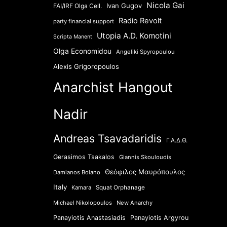
Nicola Gai
Ivan Gugov
FAI/IRF Olga Cell.
Radio Revolt
party financial support
Utopia A.D. Komotini
Scripta Manent
Olga Economidou
Angeliki Spyropoulou
Alexis Grigoropoulos
Anarchist Hangout
Nadir
Andreas Tsavadaridis
Γ.Α.Δ.Θ.
Gerasimos Tsakalos
Giannis Skouloudis
Θεόφιλος Μαυρόπουλος
Damianos Bolano
Italy
Kamara
Squat Orphanage
Michael Nikolopoulos
New Anarchy
Panayiotis Anastasiadis
Panayiotis Argyrou