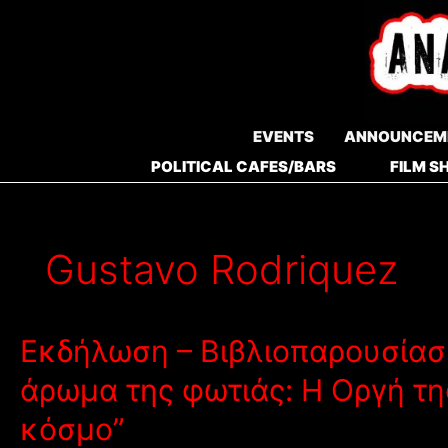
Skip
to
content
EVENTS
ANNOUNCEM
POLITICAL CAFES/BARS
FILM S
Gustavo Rodriquez
Εκδήλωση – Βιβλιοπαρουσίαση
άρωμα της φωτιάς: Η Οργή τη
κόσμο”