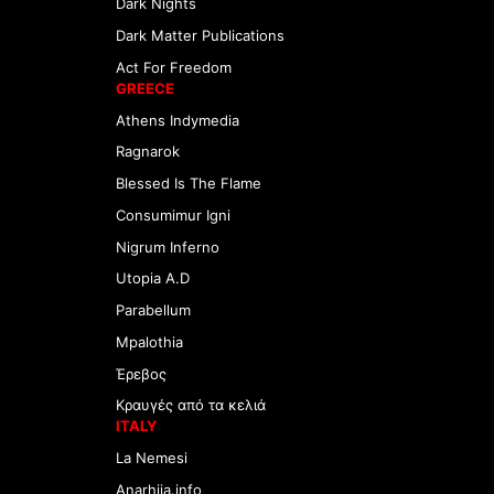
Dark Nights
Dark Matter Publications
Act For Freedom
GREECE
Athens Indymedia
Ragnarok
Blessed Is The Flame
Consumimur Igni
Nigrum Inferno
Utopia A.D
Parabellum
Mpalothia
Έρεβος
Κραυγές από τα κελιά
ITALY
La Nemesi
Anarhija.info