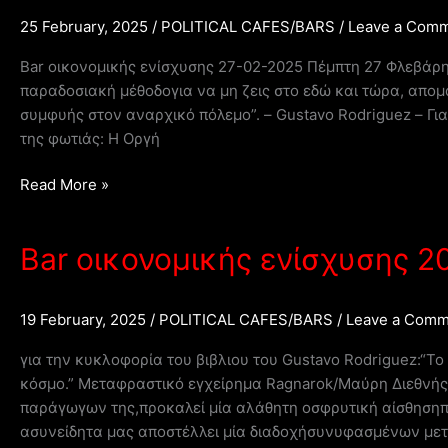
2025
25 February, 2025
/
POLITICAL CAFES/BARS
/
Leave a Com
Bar οικονομικής ενίσχυσης 27-02-2025 Πέμπτη 27 Φλεβάρη
παραδοσιακή μέθοδογια να μη ζεις στο εδώ και τώρα, απο
συμφυής στον αναρχικό πόλεμο”. – Gustavo Rodriguez – Γι
της φωτιάς: Η Οργή
Bar
Read More »
οικονομικής
ενίσχυσης
Bar οικονομικής ενίσχυσης 
27-
02-
2025
19 February, 2025
/
POLITICAL CAFES/BARS
/
Leave a Comm
για την κυκλοφορία του βιβλιου του Gustavo Rodriguez:“Τ
κόσμο.” Μεταφραστικό εγχείρημα Ragnarok/Μαύρη Διεθνής.
παράγωγων της,προκαλεί μία αλάθητη οσφρυτική αίσθησηπο
ασυνείδητα μας αποστέλλει μία διαδοχήσυνυφασμένων μετ