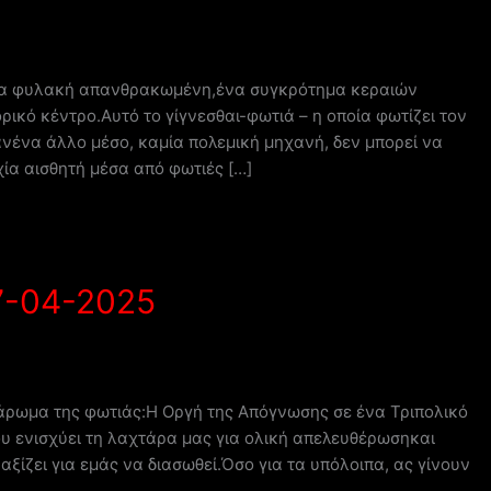
ία φυλακή απανθρακωμένη,ένα συγκρότημα κεραιών
ικό κέντρο.Αυτό το γίγνεσθαι-φωτιά – η οποία φωτίζει τον
νένα άλλο μέσο, καμία πολεμική μηχανή, δεν μπορεί να
χία αισθητή μέσα από φωτιές […]
7-04-2025
 άρωμα της φωτιάς:Η Οργή της Απόγνωσης σε ένα Τριπολικό
ου ενισχύει τη λαχτάρα μας για ολική απελευθέρωσηκαι
ξίζει για εμάς να διασωθεί.Όσο για τα υπόλοιπα, ας γίνουν