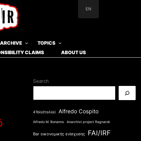
EN
ARCHIVE
TOPICS
NSIBILITY CLAIMS
ABOUT US
Search
Alfredo Cospito
41bis(Ιταλία)
ό
Alfredo M. Bonanno
Anarchist project Ragnarok
FAI/IRF
Bar οικονομικής ενίσχυσης