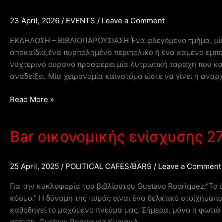
23 April, 2026
/
EVENTS
/
Leave a Comment
ΕΚΔΗΛΩΣΗ – ΒΙΒΛΙΟΠΑΡΟΥΣΙΑΣΗ Ένα φλεγόμενο τμήμα, μ
αποκαΐδια,ένα πυρπολημένο περιπολικό ή ένα καμένο εμπορ
νυχτερινό ουρανό προσφέρει μία λυτρωτική ταραχή που κα
αναδείξει. Μία χειρονομία καινοτόμα ώστε να γίνει η αναρ
Εκδήλωση
Read More »
–
Βιβλιοπαρουσίαση,
Bar οικονομικής ενίσχυσης 2
Gustavo
Rodríguez
–
25 April, 2025
/
POLITICAL CAFES/BARS
/
Leave a Comment
“Το
άρωμα
Για την κυκλοφορία του βιβλίουτου Gustavo Rodriguez:“Το
της
κόσμο.” Η δύναμη της πυράς είναι ένα θελκτικό στοίχημαπ
φωτιάς:
καθοδηγεί το μαχόμενο πνεύμα μας. Σήμερα, μόνο η φωτιά α
Η
στάχτη. Gustavo Rodríguez Κυριακή