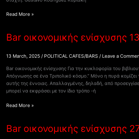
Οργή
της
Bar
Read More »
Απόγνωσης
οικονομικής
σε
ενίσχυσης
έναν
Bar οικονομικής ενίσχυσης 1
27-
Τριπολικό
04-
κόσμο”
2025
13 March, 2025
/
POLITICAL CAFES/BARS
/
Leave a Commen
Bar οικονομικής ενίσχυσης Για την κυκλοφορία του βιβλιο
Απόγνωσης σε ένα Τριπολικό κόσμο.” Μόνο η πυρά κομίζει 
αυτής της έννοιας. Απαλλαγμένης, δηλαδή, από προσεγγίσ
μπορεί να εκφράσει με τον ίδιο τρόπο -ή
Bar
Read More »
οικονομικής
ενίσχυσης
Bar οικονομικής ενίσχυσης 2
13-
03-