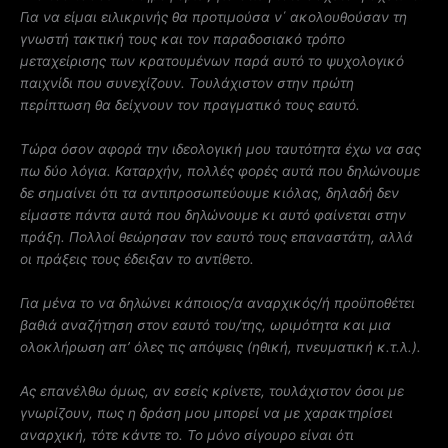
Για να είμαι ειλικρινής θα προτιμούσα ν΄ ακολουθούσαν τη
γνωστή τακτική τους και τον παραδοσιακό τρόπο
μεταχείρισης των κρατουμένων παρά αυτό το ψυχολογικό
παιχνίδι που συνεχίζουν. Τουλάχιστον στην πρώτη
περίπτωση θα δείχνουν τον πραγματικό τους εαυτό.
Τώρα όσον αφορά την ιδεολογική μου ταυτότητα έχω να σας
πω δύο λόγια. Καταρχήν, πολλές φορές αυτά που δηλώνουμε
δε σημαίνει ότι τα αντιπροσωπεύουμε κιόλας, δηλαδή δεν
είμαστε πάντα αυτά που δηλώνουμε κι αυτό φαίνεται στην
πράξη. Πολλοί θεώρησαν τον εαυτό τους επαναστάτη, αλλά
οι πράξεις τους έδειξαν το αντίθετο.
Για μένα το να δηλώνει κάποιος/α αναρχικός/ή προϋποθέτει
βαθιά αναζήτηση στον εαυτό του/της, ωριμότητα και μια
ολοκλήρωση απ’ όλες τις απόψεις (ηθική, πνευματική κ.τ.λ.).
Ας επανέλθω όμως, αν εσείς κρίνετε, τουλάχιστον όσοι με
γνωρίζουν, πως η δράση μου μπορεί να με χαρακτηρίσει
αναρχική, τότε κάντε το. Το μόνο σίγουρο είναι ότι