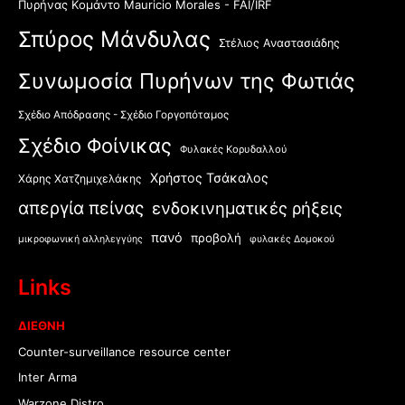
Πυρήνας Κομάντο Mauricio Morales - FAI/IRF
Σπύρος Μάνδυλας
Στέλιος Αναστασιάδης
Συνωμοσία Πυρήνων της Φωτιάς
Σχέδιο Απόδρασης - Σχέδιο Γοργοπόταμος
Σχέδιο Φοίνικας
Φυλακές Κορυδαλλού
Χρήστος Τσάκαλος
Χάρης Χατζημιχελάκης
απεργία πείνας
ενδοκινηματικές ρήξεις
πανό
προβολή
μικροφωνική αλληλεγγύης
φυλακές Δομοκού
Links
ΔΙΕΘΝΗ
Counter-surveillance resource center
Inter Arma
Warzone Distro