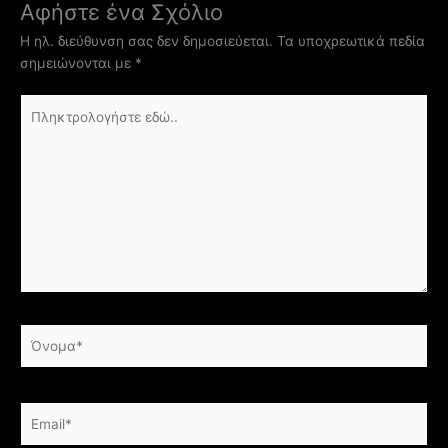
Αφήστε ένα Σχόλιο
Η ηλ. διεύθυνση σας δεν δημοσιεύεται.
Τα υποχρεωτικά πεδία
σημειώνονται με
*
Πληκτρολογήστε
εδώ..
Όνομα*
Email*