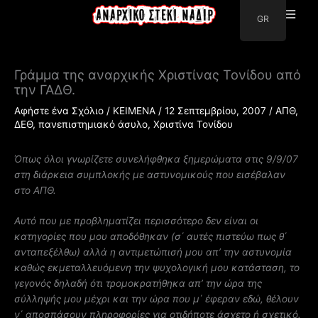
Μετάβαση
GR
στο
περιεχόμενο
Γράμμα της αναρχικής Χριστίνας Τονίδου από
την ΓΑΔΘ.
Αφήστε ένα Σχόλιο
/
ΚΕΙΜΕΝΑ
/
12 Σεπτεμβρίου, 2007
/
ΑΠΘ
,
ΔΕΘ
,
πανεπιστημιακό άσυλο
,
Χριστίνα Τονίδου
Όπως όλοι γνωρίζετε συνελήφθηκα ξημερώματα στις 9/9/07
στη διάρκεια συμπλοκής με αστυνομικούς που εισέβαλαν
στο ΑΠΘ.
Αυτό που με προβληματίζει περισσότερο δεν είναι οι
κατηγορίες που μου αποδόθηκαν (σ΄ αυτές πιστεύω πως θ΄
ανταπεξέλθω) αλλά η αντιμετώπισή μου απ’ την αστυνομία
καθώς εκμεταλλευόμενη την ψυχολογική μου κατάσταση, το
γεγονός δηλαδή ότι τρομοκρατήθηκα απ’ την ώρα της
σύλληψής μου μέχρι και την ώρα που μ΄ έφεραν εδώ, θέλουν
ν΄ αποσπάσουν πληροφορίες για οτιδήποτε άσχετο ή σχετικό.