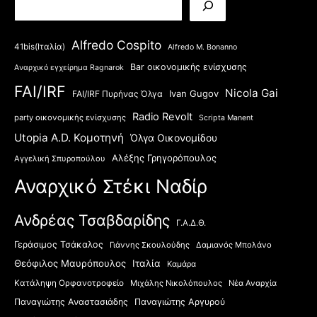
Alfredo Cospito
41bis(Ιταλία)
Alfredo M. Bonanno
Bar οικονομικής ενίσχυσης
Aναρχικό εγχείρημα Ragnarok
FAI/IRF
Nicola Gai
Ivan Gugov
FAI/IRF Πυρήνας Όλγα
Radio Revolt
party οικονομικής ενίσχυσης
Scripta Manent
Utopia A.D. Κομοτηνή
Όλγα Οικονομίδου
Αλέξης Γρηγορόπουλος
Αγγελική Σπυροπούλου
Αναρχικό Στέκι Ναδίρ
Ανδρέας Τσαβδαρίδης
Γ.Α.Δ.Θ.
Γεράσιμος Τσάκαλος
Γιάννης Σκουλούδης
Δαμιανός Μπολάνο
Θεόφιλος Μαυρόπουλος
Ιταλία
Καμάρα
Κατάληψη Ορφανοτροφείο
Μιχάλης Νικολόπουλος
Νέα Αναρχία
Παναγιώτης Αναστασιάδης
Παναγιώτης Αργυρού